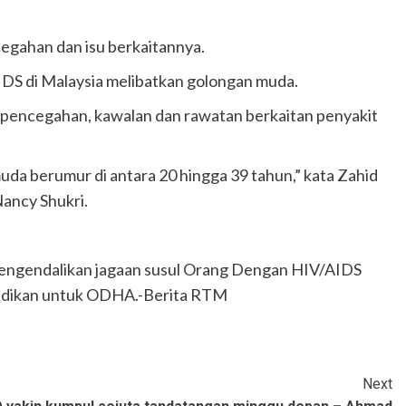
gahan dan isu berkaitannya.
IDS di Malaysia melibatkan golongan muda.
m pencegahan, kawalan dan rawatan berkaitan penyakit
a berumur di antara 20 hingga 39 tahun,” kata Zahid
ancy Shukri.
mengendalikan jagaan susul Orang Dengan HIV/AIDS
ndidikan untuk ODHA.-Berita RTM
Next