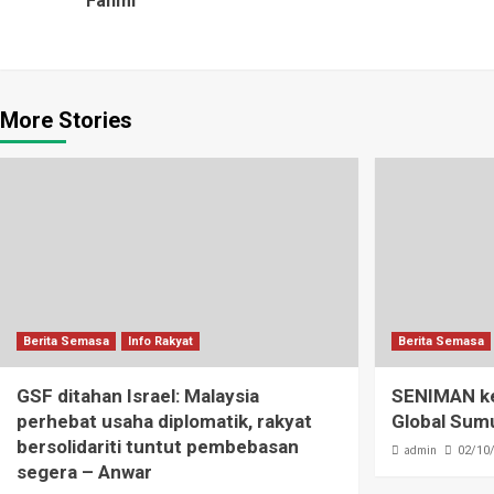
Fahmi
More Stories
Berita Semasa
Info Rakyat
Berita Semasa
GSF ditahan Israel: Malaysia
SENIMAN kec
perhebat usaha diplomatik, rakyat
Global Sumu
bersolidariti tuntut pembebasan
admin
02/10
segera – Anwar