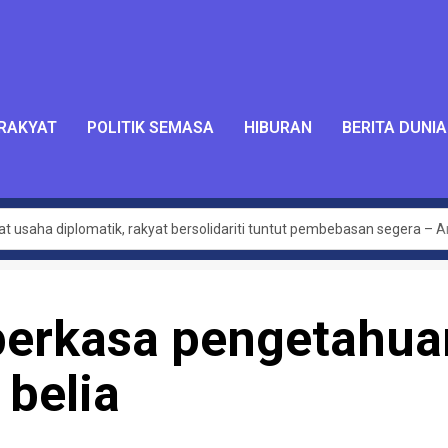
 RAKYAT
POLITIK SEMASA
HIBURAN
BERITA DUNIA
bat usaha diplomatik, rakyat bersolidariti tuntut pembebasan segera – 
Global Sumud Flotilla – Hafiz Nafiah
alukan dalam PAT Bersatu – Dr Azhar Ahmad
perkasa pengetahua
jaya dilaksana kerajaan MADANI di Sabah setakat ini – Anwar
luas hasilkan penemuan baharu, kurangkan kos perubatan – PM
belia
tan terpakai untuk semua, tidak ikut darjat – Armizan
mbangunan belia desa
akan diwarta kepada 30km/j – Loke