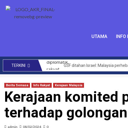
UTAMA
INFO
GSF ditahan Israel: Malaysia perhe
TERKINI
SENIMAN kecam Israel tahan aktivis 
Mengata orang kini Muhyiddin dim
Berita Semasa
Info Rakyat
Kerajaan Malaysia
Kerajaan komited 
144 projek bernilai RM14 bilion ber
CRM perlu teroka kerjasama lebih 
terhadap golongan 
Akta Kawalan Harga dan Antipencatu
Zahid saran KKDW rangka pelan pe
Had laju maksimum di zon sekolah 
admin
08/02/2024
0