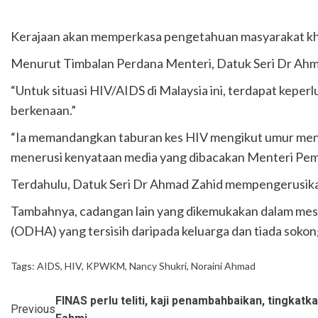
Letupan paip gas di Putra Heights: 
Kerajaan akan memperkasa pengetahuan masyarakat khu
PTPTN umum dividen Simpan SSPN 4
Menurut Timbalan Perdana Menteri, Datuk Seri Dr Ahmad
“Untuk situasi HIV/AIDS di Malaysia ini, terdapat kep
berkenaan.”
“Ia memandangkan taburan kes HIV mengikut umur menun
menerusi kenyataan media yang dibacakan Menteri Pem
Terdahulu, Datuk Seri Dr Ahmad Zahid mempengerusikan 
Tambahnya, cadangan lain yang dikemukakan dalam mes
(ODHA) yang tersisih daripada keluarga dan tiada sok
Tags:
AIDS
,
HIV
,
KPWKM
,
Nancy Shukri
,
Noraini Ahmad
FINAS perlu teliti, kaji penambahbaikan, tingkatka
Previous