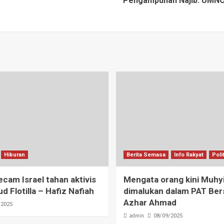
Pengampunan Najib: UMNO 
Hiburan
Berita Semasa
Info Rakyat
Poli
am Israel tahan aktivis
Mengata orang kini Muhy
d Flotilla – Hafiz Nafiah
dimalukan dalam PAT Ber
Azhar Ahmad
/2025
admin
08/09/2025