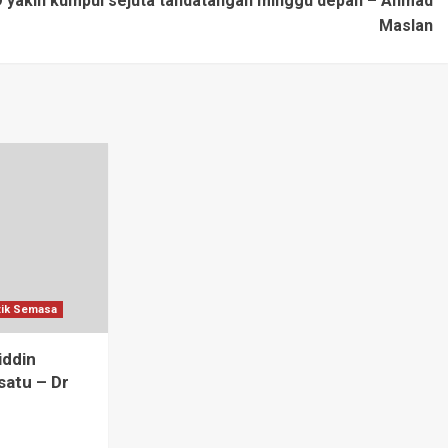
yakin kumpul sejuta tandatangan minggu depan – Ahmad
Maslan
tik Semasa
iddin
satu – Dr