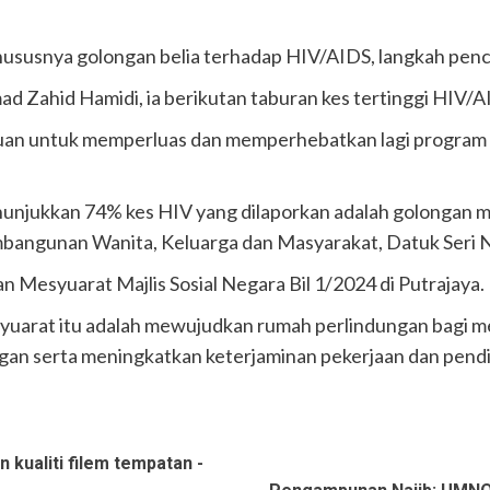
Kerajaan peruntuk RM40 juta baik pulih rumah terjejas – Amirudin Shari
susnya golongan belia terhadap HIV/AIDS, langkah pence
.05 peratus, tertinggi dalam 10 tahun – Zambry
 Zahid Hamidi, ia berikutan taburan kes tertinggi HIV/A
erluan untuk memperluas dan memperhebatkan lagi progra
jukkan 74% kes HIV yang dilaporkan adalah golongan mud
bangunan Wanita, Keluarga dan Masyarakat, Datuk Seri N
Mesyuarat Majlis Sosial Negara Bil 1/2024 di Putrajaya.
yuarat itu adalah mewujudkan rumah perlindungan bagi 
ongan serta meningkatkan keterjaminan pekerjaan dan pe
n kualiti filem tempatan -