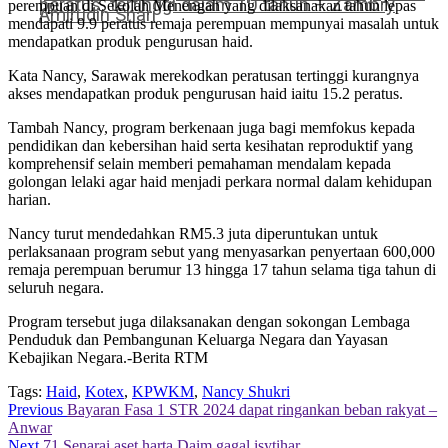
peratus, tertinggi dalam 10 tahun – Zambry
perempuan di Sekolah Menengah yang dilaksanakan tahun lepas
Amirudin Shari
mendapati 9.9 peratus remaja perempuan mempunyai masalah untuk
mendapatkan produk pengurusan haid.
Kata Nancy, Sarawak merekodkan peratusan tertinggi kurangnya
akses mendapatkan produk pengurusan haid iaitu 15.2 peratus.
Tambah Nancy, program berkenaan juga bagi memfokus kepada
pendidikan dan kebersihan haid serta kesihatan reproduktif yang
komprehensif selain memberi pemahaman mendalam kepada
golongan lelaki agar haid menjadi perkara normal dalam kehidupan
harian.
Nancy turut mendedahkan RM5.3 juta diperuntukan untuk
perlaksanaan program sebut yang menyasarkan penyertaan 600,000
remaja perempuan berumur 13 hingga 17 tahun selama tiga tahun di
seluruh negara.
Program tersebut juga dilaksanakan dengan sokongan Lembaga
Penduduk dan Pembangunan Keluarga Negara dan Yayasan
Kebajikan Negara.-Berita RTM
Tags:
Haid
,
Kotex
,
KPWKM
,
Nancy Shukri
Continue
Previous
Bayaran Fasa 1 STR 2024 dapat ringankan beban rakyat –
Anwar
Reading
Next
71 Senarai aset harta Daim gagal isytihar