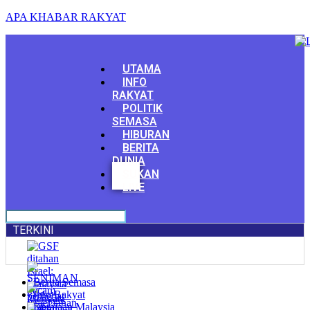
APA KHABAR RAKYAT
Menu
UTAMA
INFO
RAKYAT
POLITIK
SEMASA
HIBURAN
BERITA
DUNIA
Facebook
SUKAN
Youtube
LIVE
TERKINI
Berita Semasa
Info Rakyat
Kerajaan Malaysia