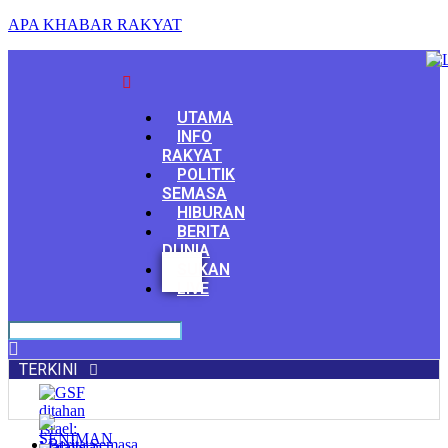
APA KHABAR RAKYAT
Menu
UTAMA
INFO
RAKYAT
POLITIK
SEMASA
HIBURAN
BERITA
DUNIA
Facebook
SUKAN
Youtube
LIVE
TERKINI
Berita Semasa