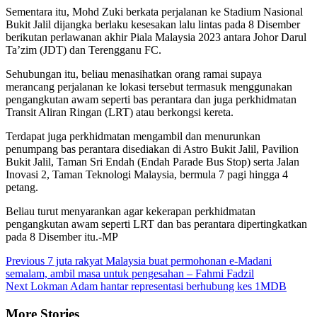
Sementara itu, Mohd Zuki berkata perjalanan ke Stadium Nasional
Bukit Jalil dijangka berlaku kesesakan lalu lintas pada 8 Disember
berikutan perlawanan akhir Piala Malaysia 2023 antara Johor Darul
Ta’zim (JDT) dan Terengganu FC.
Sehubungan itu, beliau menasihatkan orang ramai supaya
merancang perjalanan ke lokasi tersebut termasuk menggunakan
pengangkutan awam seperti bas perantara dan juga perkhidmatan
Transit Aliran Ringan (LRT) atau berkongsi kereta.
Terdapat juga perkhidmatan mengambil dan menurunkan
penumpang bas perantara disediakan di Astro Bukit Jalil, Pavilion
Bukit Jalil, Taman Sri Endah (Endah Parade Bus Stop) serta Jalan
Inovasi 2, Taman Teknologi Malaysia, bermula 7 pagi hingga 4
petang.
Beliau turut menyarankan agar kekerapan perkhidmatan
pengangkutan awam seperti LRT dan bas perantara dipertingkatkan
pada 8 Disember itu.-MP
Continue
Previous
7 juta rakyat Malaysia buat permohonan e-Madani
semalam, ambil masa untuk pengesahan – Fahmi Fadzil
Reading
Next
Lokman Adam hantar representasi berhubung kes 1MDB
More Stories