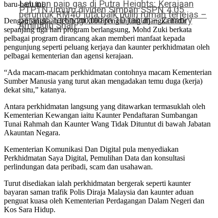
Letupan paip gas di Putra Heights: Kerajaan
baru-baru ini.
PTPTN umum dividen Simpan SSPN 4.05
peruntuk RM40 juta baik pulih rumah terjejas –
peratus, tertinggi dalam 10 tahun – Zambry
Dengan jangkaan lebih 200,000 pengunjung dijangka hadir
Amirudin Shari
sepanjang tiga hari program berlangsung, Mohd Zuki berkata
pelbagai program dirancang akan memberi manfaat kepada
pengunjung seperti peluang kerjaya dan kaunter perkhidmatan oleh
pelbagai kementerian dan agensi kerajaan.
“Ada macam-macam perkhidmatan contohnya macam Kementerian
Sumber Manusia yang turut akan mengadakan temu duga (kerja)
dekat situ,” katanya.
Antara perkhidmatan langsung yang ditawarkan termasuklah oleh
Kementerian Kewangan iaitu Kaunter Pendaftaran Sumbangan
Tunai Rahmah dan Kaunter Wang Tidak Dituntut di bawah Jabatan
Akauntan Negara.
Kementerian Komunikasi Dan Digital pula menyediakan
Perkhidmatan Saya Digital, Pemulihan Data dan konsultasi
perlindungan data peribadi, scam dan usahawan.
Turut disediakan ialah perkhidmatan bergerak seperti kaunter
bayaran saman trafik Polis Diraja Malaysia dan kaunter aduan
penguat kuasa oleh Kementerian Perdagangan Dalam Negeri dan
Kos Sara Hidup.