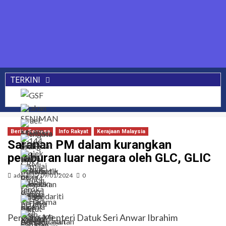
TERKINI
Berita Semasa
Info Rakyat
Kerajaan Malaysia
Saranan PM dalam kurangkan
pelaburan luar negara oleh GLC, GLIC
admin
09/01/2024
0
Perdana Menteri Datuk Seri Anwar Ibrahim