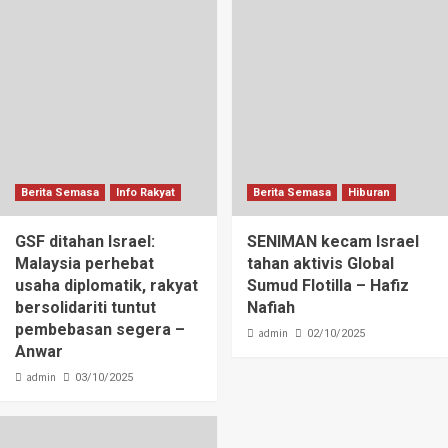
Berita Semasa
Info Rakyat
Berita Semasa
Hiburan
GSF ditahan Israel:
SENIMAN kecam Israel
Malaysia perhebat
tahan aktivis Global
usaha diplomatik, rakyat
Sumud Flotilla – Hafiz
bersolidariti tuntut
Nafiah
pembebasan segera –
admin
02/10/2025
Anwar
admin
03/10/2025