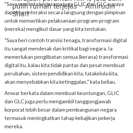
“Saya meminta kerjasama juga GLIC dan GLC supaya
pulih rumah terjejas – Amirudin
dapat berinteraksi secara langsung dengan pimpinan
Shari
untuk memastikan pelaksanaan program-program
(mereka) mengikut dasar yang kita tentukan.
“Saya beri contoh transisi tenaga, transformasi digital
itu sangat mendesak dan kritikal bagi negara. Ia
memerlukan penglibatan semua (kerana) transformasi
digital itu, kalau kita tidak pantas dan pesat membuat
perubahan, sistem pendidikan kita, tatakelola kita,
akan menyebabkan kita ketinggalan,” kata beliau.
Anwar berkata dalam membuat keuntungan, GLIC
dan GLC juga perlu mengambil tanggungjawab
korporat lebih besar dalam pembangunan negara
termasuk meningkatkan tahap kebajikan pekerja
mereka.