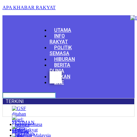
APA KHABAR RAKYAT
Menu
UTAMA
INFO
RAKYAT
POLITIK
SEMASA
HIBURAN
BERITA
DUNIA
Facebook
SUKAN
Youtube
LIVE
TERKINI
Berita Semasa
Info Rakyat
Kerajaan Malaysia