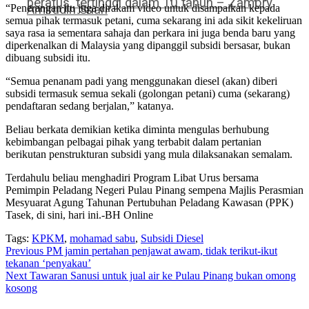
peratus, tertinggi dalam 10 tahun – Zambry
Amirudin Shari
“Penerangan itu juga dirakam video untuk disampaikan kepada
semua pihak termasuk petani, cuma sekarang ini ada sikit kekeliruan
saya rasa ia sementara sahaja dan perkara ini juga benda baru yang
diperkenalkan di Malaysia yang dipanggil subsidi bersasar, bukan
dibuang subsidi itu.
“Semua penanam padi yang menggunakan diesel (akan) diberi
subsidi termasuk semua sekali (golongan petani) cuma (sekarang)
pendaftaran sedang berjalan,” katanya.
Beliau berkata demikian ketika diminta mengulas berhubung
kebimbangan pelbagai pihak yang terbabit dalam pertanian
berikutan penstrukturan subsidi yang mula dilaksanakan semalam.
Terdahulu beliau menghadiri Program Libat Urus bersama
Pemimpin Peladang Negeri Pulau Pinang sempena Majlis Perasmian
Mesyuarat Agung Tahunan Pertubuhan Peladang Kawasan (PPK)
Tasek, di sini, hari ini.-BH Online
Tags:
KPKM
,
mohamad sabu
,
Subsidi Diesel
Continue
Previous
PM jamin pertahan penjawat awam, tidak terikut-ikut
tekanan ‘penyakau’
Reading
Next
Tawaran Sanusi untuk jual air ke Pulau Pinang bukan omong
kosong