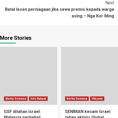
Next
Batal lesen perniagaan jika sewa premis kepada warga
asing – Nga Kor Ming
More Stories
Berita Semasa
Info Rakyat
Berita Semasa
Hiburan
GSF ditahan Israel:
SENIMAN kecam Israel
Malaysia perhebat
tahan aktivis Global