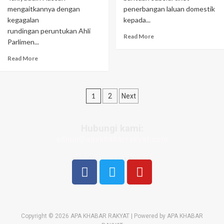
mengaitkannya dengan
penerbangan laluan domestik
kegagalan
kepada...
rundingan peruntukan Ahli
Read More
Parlimen...
Read More
1
2
Next
Hubungi kami:
admin@apakhabarrakyat.com
Media sosial kami:
Copyright © 2026 APA KHABAR RAKYAT | Powered by APA KHABAR