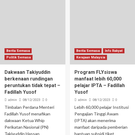
Berita Semasa
Berita Semasa
Info Rakyat
Politik Semasa
Kerajaan Malaysia
Dakwaan Takiyuddin
Program FLYsiswa
berkenaan rundingan
manfaat lebih 60,000
peruntukan tidak tepat –
pelajar IPTA – Fadillah
Fadillah Yusof
Yusof
admin
0
admin
0
08/12/2023
08/12/2023
Timbalan Perdana Menteri
Lebih 60,000 pelajar Institusi
Fadillah Yusof menafikan
Pengajian Tinggi Awam
dakwaan Ketua Whip
(IPTA) akan menerima
Perikatan Nasional (PN)
manfaat daripada pemberian
Takiyuddin Hassan
bantuan subsidi tiket