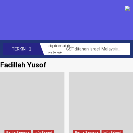
GSF ditahan Israel: Malaysia perhebat usaha diplomatik, rakyat bersolidariti tuntut pembebasan segera – Anwar
TERKINI
SENIMAN kecam Israel tahan aktivis Global Sumud Flotilla – Hafiz Nafiah
Fadillah Yusof
Mengata orang kini Muhyiddin dimalukan dalam PAT Bersatu – Dr Azhar Ahmad
144 projek bernilai RM14 bilion berjaya dilaksana kerajaan MADANI di Sabah setakat ini – Anwar
CRM perlu teroka kerjasama lebih luas hasilkan penemuan baharu, kurangkan kos perubatan – PM
Akta Kawalan Harga dan Antipencatutan terpakai untuk semua, tidak ikut darjat – Armizan
Zahid saran KKDW rangka pelan pembangunan belia desa
Had laju maksimum di zon sekolah akan diwarta kepada 30km/j – Loke
Letupan paip gas di Putra Heights: Kerajaan peruntuk RM40 juta baik pulih rumah terjejas – Amirudin Shari
PTPTN umum dividen Simpan SSPN 4.05 peratus, tertinggi dalam 10 tahun – Zambry
Berita Semasa
Info Rakyat
Berita Semasa
Info Rakyat