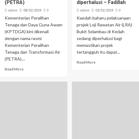
(PETRA)
diperhalusi – Fadillah
admin
0
admin
0
08/02/2024
03/02/2024
Kementerian Peralihan
Kaedah baharu pelaksanaan
Tenaga dan Daya Guna Awam
projek Loji Rawatan Air (LRA)
(KPTDGA) kini dikenali
Bukit Selambau di Kedah
dengan nama rasmi
sedang diperhalusi bagi
Kementerian Peralihan
memastikan projek
Tenaga dan Transformasi Air
tertangguh itu dapat...
(PETRA)....
Read More
Read More