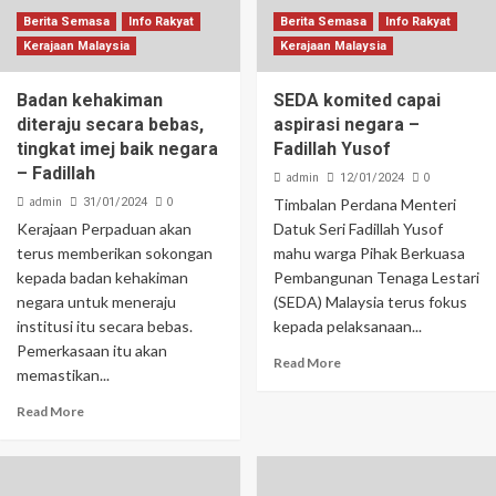
Berita Semasa
Info Rakyat
Berita Semasa
Info Rakyat
Kerajaan Malaysia
Kerajaan Malaysia
Badan kehakiman
SEDA komited capai
diteraju secara bebas,
aspirasi negara –
tingkat imej baik negara
Fadillah Yusof
– Fadillah
admin
0
12/01/2024
admin
0
31/01/2024
Timbalan Perdana Menteri
Kerajaan Perpaduan akan
Datuk Seri Fadillah Yusof
terus memberikan sokongan
mahu warga Pihak Berkuasa
kepada badan kehakiman
Pembangunan Tenaga Lestari
negara untuk meneraju
(SEDA) Malaysia terus fokus
institusi itu secara bebas.
kepada pelaksanaan...
Pemerkasaan itu akan
Read More
memastikan...
Read More