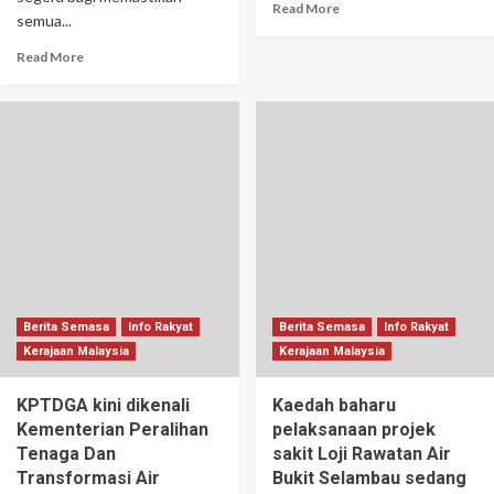
Read More
semua...
Read More
Berita Semasa
Info Rakyat
Berita Semasa
Info Rakyat
Kerajaan Malaysia
Kerajaan Malaysia
KPTDGA kini dikenali
Kaedah baharu
Kementerian Peralihan
pelaksanaan projek
Tenaga Dan
sakit Loji Rawatan Air
Transformasi Air
Bukit Selambau sedang