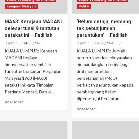
Kerajaan Malaysia
Politik
MA63: Kerajaan MADANI
‘Belum setuju, memang
selesai tunai 9 tuntutan
tak sebut jumlah
setakat ini – Fadillah
peruntukan’ – Fadillah
admin
admin
0
14/03/2025
03/09/2024
KUALA LUMPUR: Kerajaan
KUALA LUMPUR: Jumlah
MADANI berjaya
peruntukan tidak dinyatakan
menyelesaikan sembilan
memandangkan terma bagi
tuntutan berkaitan Perjanjian
draf memorandum
Malaysia 1963 (MA63)
persefahaman (MoU)
setakat ini, kata Timbalan
berkaitan peruntukan kepada
Perdana Menteri, Datuk...
pembangkang belum
dipersetujui Perikatan...
Read More
Read More