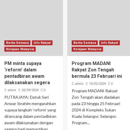
Berita Semasa
Info Rakyat
Berita Semasa
Info Rakyat
Kerajaan Malaysia
Kerajaan Malaysia
PM minta supaya
Program MADANI
‘reform’ dalam
Rakyat Zon Tengah
pentadbiran awam
bermula 23 Februari ini
dilaksanakan segera
admin
0
10/02/2024
admin
0
02/09/2024
Program MADANI Rakyat
PUTRAJAYA: Datuk Seri
Zon Tengah akan diadakan
Anwar Ibrahim mengarahkan
pada 23 hingga 25 Februari
supaya langkah ‘reform’ yang
2024 di Kompleks Sukan
dirancang dalam pentadbiran
Kuala Selangor, Selangor.
awam dilaksanakan dengan
Program...
segera bagi memastikan