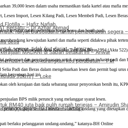
n 39,000 lesen dalam usaha memastikan tiada kartel atau mafia memo
rt, Lesen Import, Lesen Kilang Padi, Lesen Membeli Padi, Lesen Beras
Flotilla – Hafiz Nafiah
PAT Bersatu – Dr Azhar Ahmad
kwa terbabit dalam penentuan harga beras dan benih padi.
omatik, rakyat bersolidariti tuntut pembebasan segera 
 membendung kewujudan kartel dan mafia seperti didakwa pihak terten
lia desa
ntuk semua, tidak ikut darjat – Armizan
i dan Beras KPKM melalui Akta Kawalan Padi dan Beras1994 (Akta 522)
a kerajaan MADANI di Sabah setakat ini – Anwar
alui pelesenan dan penguatkuasaan untuk memastikan industri padi dan be
 penemuan baharu, kurangkan kos perubatan – PM
elia Padi dan Beras dalam mengeluarkan lesen dan permit bagi urus 
lam kenyataan hari ini.
 kepada 30km/j – Loke
pkan oleh kerajaan dan tiada sebarang unsur penyorokan benih itu, 
enjualan BPS milik peruncit yang melanggar syarat lesen.
tuk RM40 juta baik pulih rumah terjejas – Amirudin Sha
tertinggi dalam 10 tahun – Zambry
peruncit supaya sentiasa mematuhi undang-undang yang ditetapkan d
dapati berlaku pelanggaran undang-undang,” katanya-BH Online