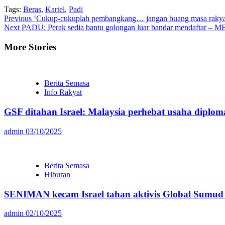
Tags:
Beras
,
Kartel
,
Padi
Continue
Previous
‘Cukup-cukuplah pembangkang… jangan buang masa rakyat
Next
PADU: Perak sedia bantu golongan luar bandar mendaftar – M
Reading
More Stories
Berita Semasa
Info Rakyat
GSF ditahan Israel: Malaysia perhebat usaha diploma
admin
03/10/2025
Berita Semasa
Hiburan
SENIMAN kecam Israel tahan aktivis Global Sumud F
admin
02/10/2025