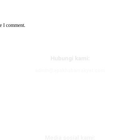
me I comment.
Hubungi kami:
admin@apakhabarrakyat.com
Media sosial kami: