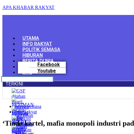
APA KHABAR RAKYAT
Menu
UTAMA
INFO RAKYAT
POLITIK SEMASA
HIBURAN
BERITA DUNIA
Facebook
SUKAN
Youtube
LIVE
TERKINI
Berita Semasa
Info Rakyat
‘Tiada kartel, mafia monopoli industri pad