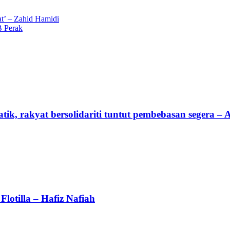
’ – Zahid Hamidi
B Perak
tik, rakyat bersolidariti tuntut pembebasan segera –
lotilla – Hafiz Nafiah