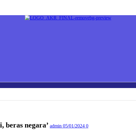
i, beras negara’
admin
05/01/2024
0