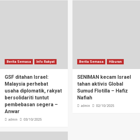
Berita Semasa
Info Rakyat
Berita Semasa
Hiburan
GSF ditahan Israel:
SENIMAN kecam Israel
Malaysia perhebat
tahan aktivis Global
usaha diplomatik, rakyat
Sumud Flotilla – Hafiz
bersolidariti tuntut
Nafiah
pembebasan segera –
admin
02/10/2025
Anwar
admin
03/10/2025