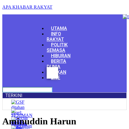
APA KHABAR RAKYAT
Menu
UTAMA
INFO
RAKYAT
POLITIK
SEMASA
HIBURAN
BERITA
DUNIA
Facebook
SUKAN
Youtube
LIVE
TERKINI
Aminuddin Harun