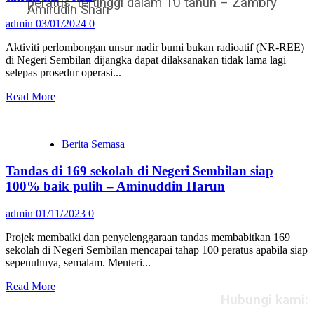
peratus, tertinggi dalam 10 tahun – Zambry
Amirudin Shari
admin
03/01/2024
0
Aktiviti perlombongan unsur nadir bumi bukan radioatif (NR-REE)
di Negeri Sembilan dijangka dapat dilaksanakan tidak lama lagi
selepas prosedur operasi...
Read More
Berita Semasa
Tandas di 169 sekolah di Negeri Sembilan siap
100% baik pulih – Aminuddin Harun
admin
01/11/2023
0
Projek membaiki dan penyelenggaraan tandas membabitkan 169
sekolah di Negeri Sembilan mencapai tahap 100 peratus apabila siap
sepenuhnya, semalam. Menteri...
Read More
Hubungi kami: